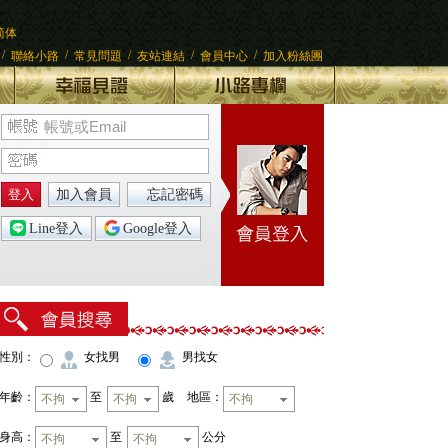
简体
/
/
/
/
/
聯絡小路
常見問題
友站連結
會員中心
加入粉絲團
登入
加入會員
忘記密碼
Line登入
Google登入
性別：
女找男
男找女
年齡：
至
歲
地區：
不拘
不拘
不拘
身高：
至
公分
不拘
不拘