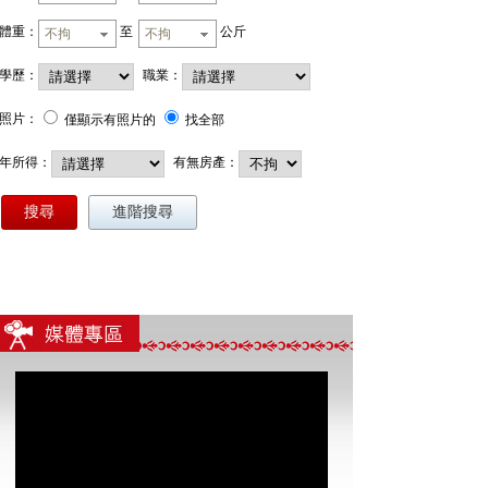
體重：
至
公斤
不拘
不拘
學歷：
職業：
照片：
僅顯示有照片的
找全部
年所得：
有無房產：