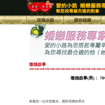
徵婚啟事
徵婚啟事(男)： 
推薦您一位外型陽光，應對得體的男生