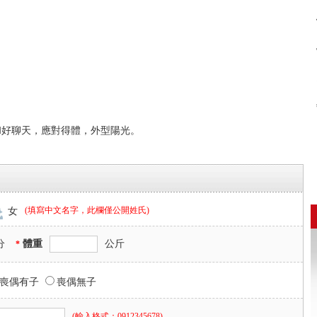
和好聊天，應對得體，外型陽光。
(填寫中文名字，此欄僅公開姓氏)
女
分
體重
公斤
*
喪偶有子
喪偶無子
(輸入格式：0912345678)