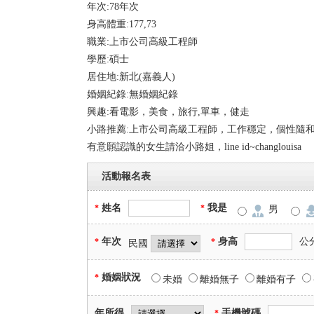
年次:78年次
身高體重:177,73
職業:上市公司高級工程師
學歷:碩士
居住地:新北(嘉義人)
婚姻紀錄:無婚姻紀錄
興趣:看電影，美食，旅行,單車，健走
小路推薦:上市公司高級工程師，工作穩定，個性隨
有意願認識的女生請洽小路姐，line id~changlouisa
活動報名表
姓名
我是
*
*
男
年次
身高
公
*
*
民國
婚姻狀況
*
未婚
離婚無子
離婚有子
年所得
手機號碼
*